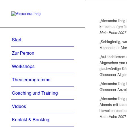
„Alexandra Ihrig
kritisch aufgreift.
Main Echo 2007
Start
„Schlagfertig, w
Mannheimer Mor
Zur Person
„Auf tadellosem 
Abgesehen von d
Workshops
glaubwürdige Kör
Giessener Allge
Theaterprogramme
„Alexandra Ihrig
Giessener Anzei
Coaching und Training
„Alexandra Ihrig
Abends mit rasen
Videos
bisweilen poeti
Main-Echo 2007
Kontakt & Booking