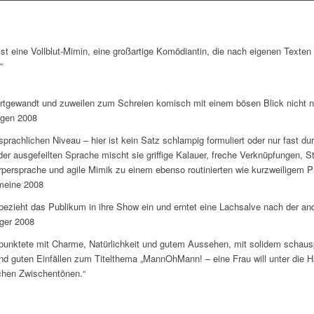
 ist eine Vollblut-Mimin, eine großartige Komödiantin, die nach eigenen Texten
“
ortgewandt und zuweilen zum Schreien komisch mit einem bösen Blick nicht n
gen 2008
sprachlichen Niveau – hier ist kein Satz schlampig formuliert oder nur fast du
er ausgefeilten Sprache mischt sie griffige Kalauer, freche Verknüpfungen,
persprache und agile Mimik zu einem ebenso routinierten wie kurzweiligem P
meine 2008
 bezieht das Publikum in ihre Show ein und erntet eine Lachsalve nach der an
ger 2008
 punktete mit Charme, Natürlichkeit und gutem Aussehen, mit solidem schaus
d guten Einfällen zum Titelthema „MannOhMann! – eine Frau will unter die Ha
schen Zwischentönen.“