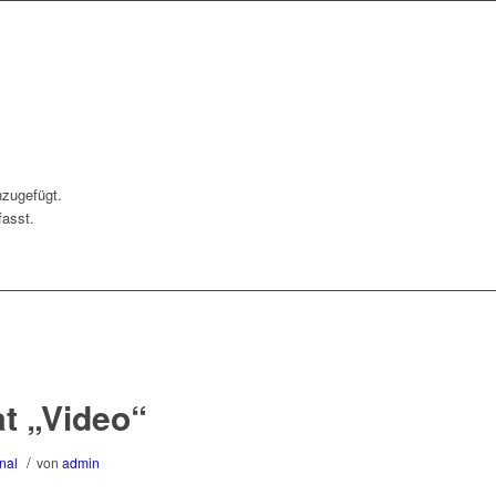
nzugefügt.
fasst.
t „Video“
/
nal
von
admin