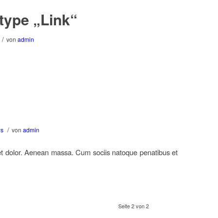
 type „Link“
/
von
admin
/
s
von
admin
et dolor. Aenean massa. Cum sociis natoque penatibus et
Seite 2 von 2