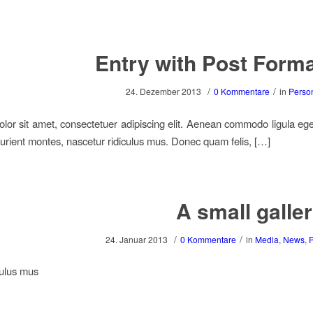
Entry with Post Forma
/
/
24. Dezember 2013
0 Kommentare
in
Perso
lor sit amet, consectetuer adipiscing elit. Aenean commodo ligula eg
urient montes, nascetur ridiculus mus. Donec quam felis, […]
A small galle
/
/
24. Januar 2013
0 Kommentare
in
Media
,
News
,
culus mus