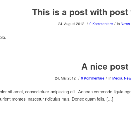
This is a post with post
/
/
24. August 2012
0 Kommentare
in
News
olo.
A nice post
/
/
24. Mai 2012
0 Kommentare
in
Media
,
New
lor sit amet, consectetuer adipiscing elit. Aenean commodo ligula eg
urient montes, nascetur ridiculus mus. Donec quam felis, […]