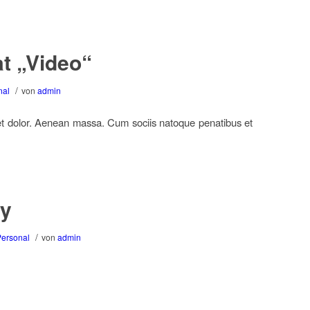
t „Video“
/
nal
von
admin
et dolor. Aenean massa. Cum sociis natoque penatibus et
ry
/
Personal
von
admin