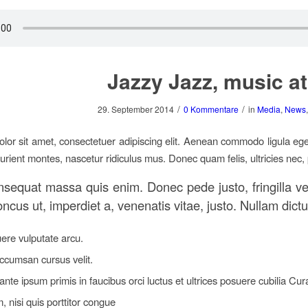
Jazzy Jazz, music at
/
/
29. September 2014
0 Kommentare
in
Media
,
News
lor sit amet, consectetuer adipiscing elit. Aenean commodo ligula eg
urient montes, nascetur ridiculus mus. Donec quam felis, ultricies nec,
nsequat massa quis enim. Donec pede justo, fringilla vel
oncus ut, imperdiet a, venenatis vitae, justo. Nullam dict
re vulputate arcu.
ccumsan cursus velit.
nte ipsum primis in faucibus orci luctus et ultrices posuere cubilia Cur
 nisi quis porttitor congue