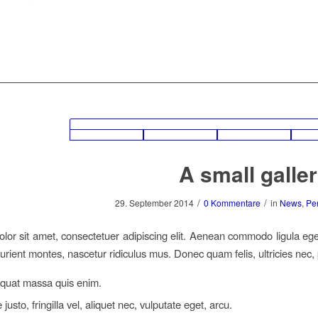
A small galle
/
/
29. September 2014
0 Kommentare
in
News
,
Pe
lor sit amet, consectetuer adipiscing elit. Aenean commodo ligula eg
urient montes, nascetur ridiculus mus. Donec quam felis, ultricies nec,
quat massa quis enim.
usto, fringilla vel, aliquet nec, vulputate eget, arcu.