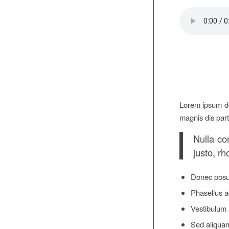
Lorem ipsum do
magnis dis part
Nulla co
justo, rh
Donec posue
Phasellus a
Vestibulum a
Sed aliquam,