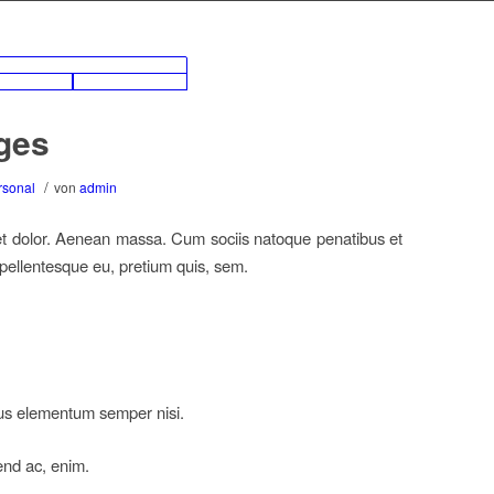
ages
/
rsonal
von
admin
et dolor. Aenean massa. Cum sociis natoque penatibus et
 pellentesque eu, pretium quis, sem.
mus elementum semper nisi.
fend ac, enim.