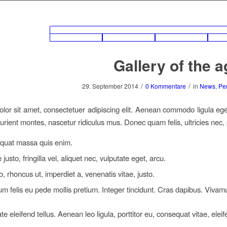
Gallery of the 
/
/
29. September 2014
0 Kommentare
in
News
,
Pe
lor sit amet, consectetuer adipiscing elit. Aenean commodo ligula eg
urient montes, nascetur ridiculus mus. Donec quam felis, ultricies nec,
quat massa quis enim.
usto, fringilla vel, aliquet nec, vulputate eget, arcu.
o, rhoncus ut, imperdiet a, venenatis vitae, justo.
um felis eu pede mollis pretium. Integer tincidunt. Cras dapibus. Viva
e eleifend tellus. Aenean leo ligula, porttitor eu, consequat vitae, elei